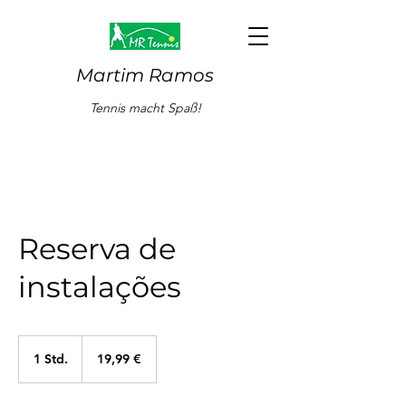
Martim Ramos
Tennis macht Spaß!
Reserva de
instalações
19,99
Euro
1 Std.
1
19,99 €
S
t